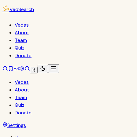
ॐ
VedSearch
Vedas
About
Team
Quiz
Donate
हि
Vedas
About
Team
Quiz
Donate
Settings