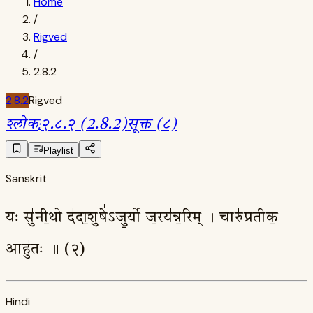
Home
/
Rigved
/
2.8.2
2.8.2
Rigved
श्लोक
:
२.८.२ (2.8.2)
सूक्त (८)
Playlist
Sanskrit
यः सु॑नी॒थो द॑दा॒शुषे॑ऽजु॒र्यो ज॒रय॑न्न॒रिम् । चारु॑प्रतीक॒
आहु॑तः ॥ (२)
Hindi