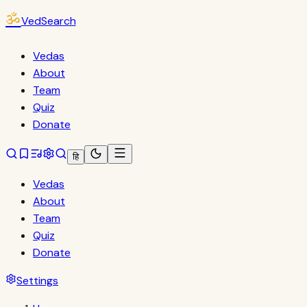
ॐ
VedSearch
Vedas
About
Team
Quiz
Donate
हि
Vedas
About
Team
Quiz
Donate
Settings