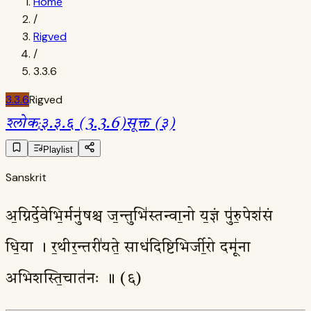
Home
/
Rigved
/
3.3.6
3.3.6
Rigved
श्लोक
:
३.३.६ (3.3.6)
सूक्त (३)
Playlist
Sanskrit
अ॒ग्निर्दे॒वेभि॒र्मनु॑षश्च ज॒न्तुभि॑स्तन्वा॒नो य॒ज्ञं पु॑रु॒पेश॑सं
धि॒या । र॒थीर॒न्तरी॑यते॒ साध॑दिष्टिभिर्जी॒रो दमू॑ना
अभिशस्ति॒चात॑नः ॥ (६)