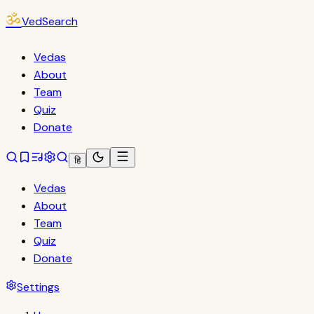
ॐ
VedSearch
Vedas
About
Team
Quiz
Donate
हि
Vedas
About
Team
Quiz
Donate
Settings