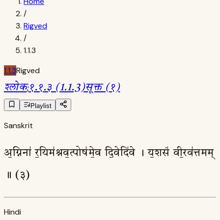
Home
/
Rigved
/
1.1.3
1.1.3
Rigved
श्लोक
:
१.१.३ (1.1.3)
सूक्त (१)
Playlist
Sanskrit
अ॒ग्निना॑ र॒यिम॑श्नव॒त्पोष॑मे॒व दि॒वेदि॑वे । य॒शसं॑ वी॒रव॑त्तमम्
॥ (३)
Hindi