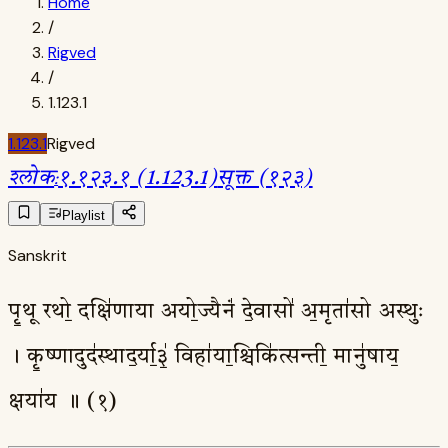
Home
/
Rigved
/
1.123.1
1.123.1
Rigved
श्लोक
:
१.१२३.१ (1.123.1)
सूक्त (१२३)
Playlist
Sanskrit
पृ॒थू रथो॒ दक्षि॑णाया अयो॒ज्यैनं॑ दे॒वासो॑ अ॒मृता॑सो अस्थुः
। कृ॒ष्णादुद॑स्थाद॒र्या॒३॒॑ विहा॑या॒श्चिकि॑त्सन्ती॒ मानु॑षाय॒
क्षया॑य ॥ (१)