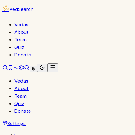
ॐ
VedSearch
Vedas
About
Team
Quiz
Donate
हि
Vedas
About
Team
Quiz
Donate
Settings