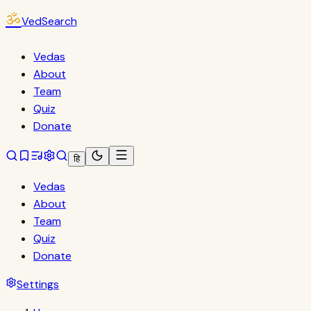
ॐ
VedSearch
Vedas
About
Team
Quiz
Donate
हि
Vedas
About
Team
Quiz
Donate
Settings