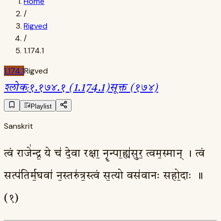
Home
/
Rigved
/
1.174.1
1.174.1
Rigved
श्लोक
:
१.१७४.१ (1.174.1)
सूक्त (१७४)
Playlist
Sanskrit
त्वं राजे॑न्द्र॒ ये च॑ दे॒वा रक्षा॒ नॄन्पा॒ह्य॑सुर॒ त्वम॒स्मान् । त्वं
सत्प॑तिर्म॒घवा॑ न॒स्तरु॑त्र॒स्त्वं स॒त्यो वस॑वानः सहो॒दाः ॥
(१)