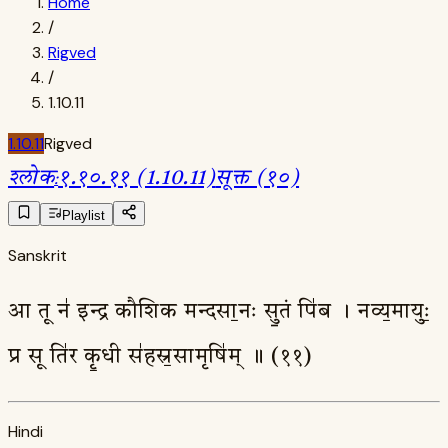
Home
/
Rigved
/
1.10.11
1.10.11
Rigved
श्लोक
:
१.१०.११ (1.10.11)
सूक्त (१०)
Playlist
Sanskrit
आ तू न॑ इन्द्र कौशिक मन्दसा॒नः सु॒तं पि॑ब । नव्य॒मायुः॒
प्र सू ति॑र कृ॒धी स॑हस्र॒सामृषि॑म् ॥ (११)
Hindi