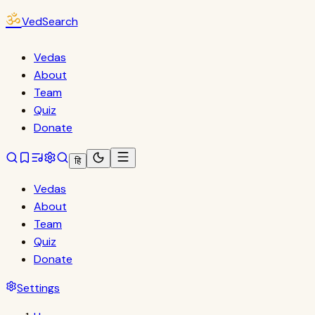
ॐ
VedSearch
Vedas
About
Team
Quiz
Donate
हि
Vedas
About
Team
Quiz
Donate
Settings