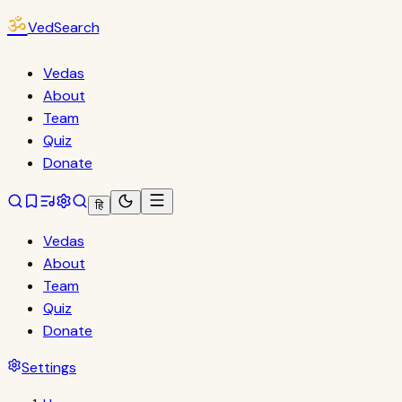
ॐ
VedSearch
Vedas
About
Team
Quiz
Donate
हि
Vedas
About
Team
Quiz
Donate
Settings