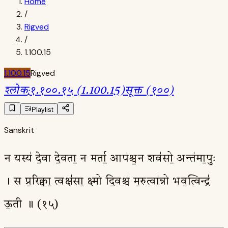
Home
/
Rigved
/
1.100.15
1.100.15
Rigved
श्लोक
:
१.१००.१५ (1.100.15)
सूक्त (१००)
Playlist
Sanskrit
न यस्य॑ दे॒वा दे॒वता॒ न मर्ता॒ आप॑श्च॒न शव॑सो॒ अन्त॑मा॒पुः
। स प्र॒रिक्वा॒ त्वक्ष॑सा॒ क्ष्मो दि॒वश्च॑ म॒रुत्वा॑न्नो भव॒त्विन्द्र॑
ऊ॒ती ॥ (१५)