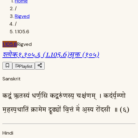
Home
/
Rigved
/
1.105.6
1.105.6
Rigved
श्लोक
:
१.१०५.६ (1.105.6)
सूक्त (१०५)
Playlist
Sanskrit
कद्व॑ ऋ॒तस्य॑ धर्ण॒सि कद्वरु॑णस्य॒ चक्ष॑णम् । कद॑र्य॒म्णो
म॒हस्प॒थाति॑ क्रामेम दू॒ढ्यो॑ वि॒त्तं मे॑ अ॒स्य रो॑दसी ॥ (६)
Hindi