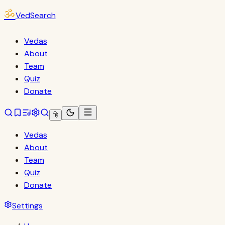
ॐ
VedSearch
Vedas
About
Team
Quiz
Donate
हि
Vedas
About
Team
Quiz
Donate
Settings