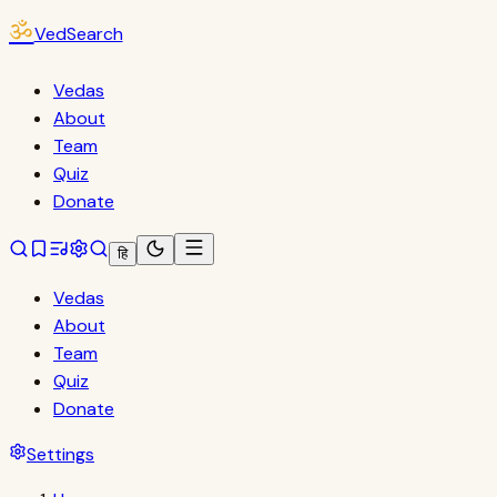
ॐ
VedSearch
Vedas
About
Team
Quiz
Donate
हि
Vedas
About
Team
Quiz
Donate
Settings