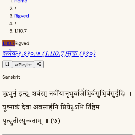
Home
/
Rigved
/
1.110.7
1.110.7
Rigved
श्लोक
:
१.११०.७ (1.110.7)
सूक्त (११०)
Playlist
Sanskrit
ऋ॒भुर्न॒ इन्द्रः॒ शव॑सा॒ नवी॑यानृ॒भुर्वाजे॑भि॒र्वसु॑भि॒र्वसु॑र्द॒दिः ।
यु॒ष्माकं॑ देवा॒ अव॒साह॑नि प्रि॒ये॒३॒॑ऽभि ति॑ष्ठेम
पृत्सु॒तीरसु॑न्वताम् ॥ (७)