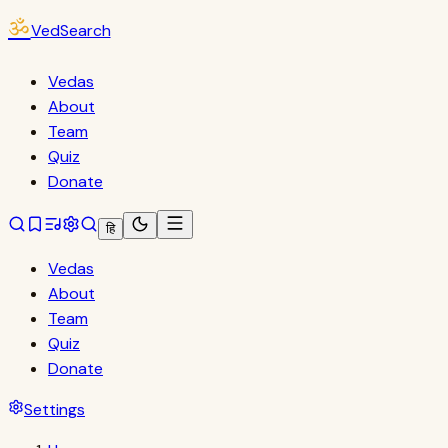
ॐ
VedSearch
Vedas
About
Team
Quiz
Donate
हि
Vedas
About
Team
Quiz
Donate
Settings