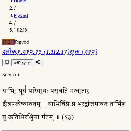
Home
/
Rigved
/
1.112.13
1.112.13
Rigved
श्लोक
:
१.११२.१३ (1.112.13)
सूक्त (११२)
Playlist
Sanskrit
याभिः॒ सूर्यं॑ परिया॒थः प॑रा॒वति॑ मन्धा॒तारं॒
क्षैत्र॑पत्ये॒ष्वाव॑तम् । याभि॒र्विप्रं॒ प्र भ॒रद्वा॑ज॒माव॑तं॒ ताभि॑रू॒
षु ऊ॒तिभि॑रश्वि॒ना ग॑तम् ॥ (१३)