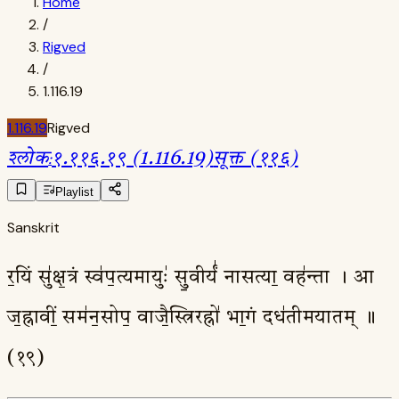
Home
/
Rigved
/
1.116.19
1.116.19
Rigved
श्लोक
:
१.११६.१९ (1.116.19)
सूक्त (११६)
Playlist
Sanskrit
र॒यिं सु॑क्ष॒त्रं स्व॑प॒त्यमायुः॑ सु॒वीर्यं॑ नासत्या॒ वह॑न्ता । आ
ज॒ह्नावीं॒ सम॑न॒सोप॒ वाजै॒स्त्रिरह्नो॑ भा॒गं दध॑तीमयातम् ॥
(१९)