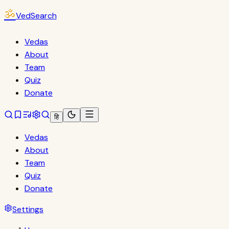
ॐ
VedSearch
Vedas
About
Team
Quiz
Donate
हि
Vedas
About
Team
Quiz
Donate
Settings