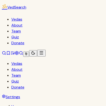
ॐ
VedSearch
Vedas
About
Team
Quiz
Donate
हि
Vedas
About
Team
Quiz
Donate
Settings