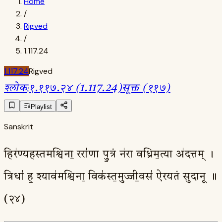
Home
/
Rigved
/
1.117.24
1.117.24
Rigved
श्लोक
:
१.११७.२४ (1.117.24)
सूक्त (११७)
Playlist
Sanskrit
हिर॑ण्यहस्तमश्विना॒ ररा॑णा पु॒त्रं न॑रा वध्रिम॒त्या अ॑दत्तम् ।
त्रिधा॑ ह॒ श्याव॑मश्विना॒ विक॑स्त॒मुज्जी॒वस॑ ऐरयतं सुदानू ॥
(२४)