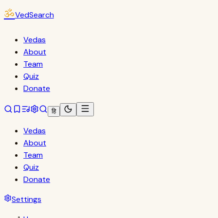
ॐ
VedSearch
Vedas
About
Team
Quiz
Donate
हि
Vedas
About
Team
Quiz
Donate
Settings