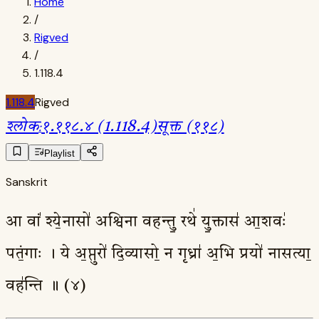
Home
/
Rigved
/
1.118.4
1.118.4
Rigved
श्लोक
:
१.११८.४ (1.118.4)
सूक्त (११८)
Playlist
Sanskrit
आ वां॑ श्ये॒नासो॑ अश्विना वहन्तु॒ रथे॑ यु॒क्तास॑ आ॒शवः॑
पतं॒गाः । ये अ॒प्तुरो॑ दि॒व्यासो॒ न गृध्रा॑ अ॒भि प्रयो॑ नासत्या॒
वह॑न्ति ॥ (४)