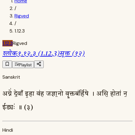
Home
/
Rigved
/
1.12.3
1.12.3
Rigved
श्लोक
:
१.१२.३ (1.12.3)
सूक्त (१२)
Playlist
Sanskrit
अग्ने॑ दे॒वाँ इ॒हा व॑ह जज्ञा॒नो वृ॒क्तब॑र्हिषे । असि॒ होता॑ न॒
ईड्यः॑ ॥ (३)
Hindi