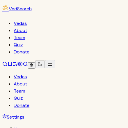
ॐ
VedSearch
Vedas
About
Team
Quiz
Donate
हि
Vedas
About
Team
Quiz
Donate
Settings