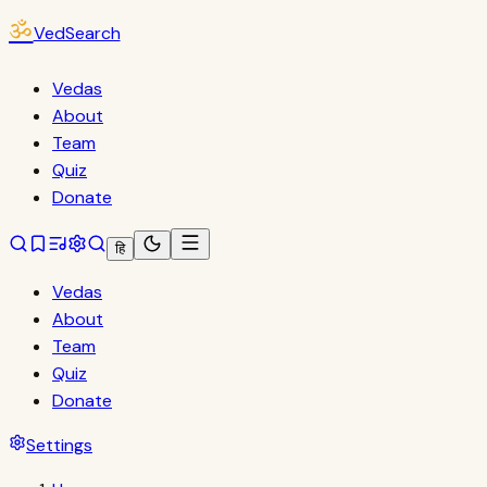
ॐ
VedSearch
Vedas
About
Team
Quiz
Donate
हि
Vedas
About
Team
Quiz
Donate
Settings