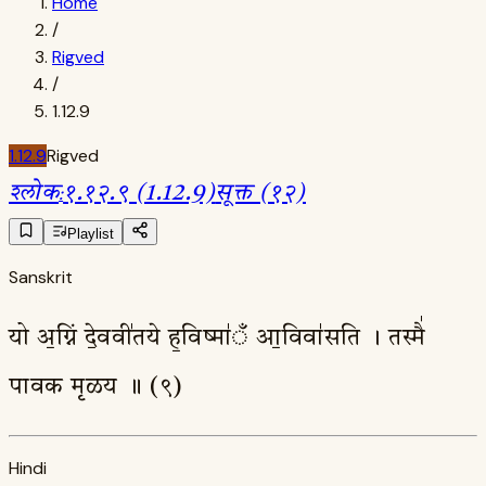
Home
/
Rigved
/
1.12.9
1.12.9
Rigved
श्लोक
:
१.१२.९ (1.12.9)
सूक्त (१२)
Playlist
Sanskrit
यो अ॒ग्निं दे॒ववी॑तये ह॒विष्मा॑ँ आ॒विवा॑सति । तस्मै॑
पावक मृळय ॥ (९)
Hindi