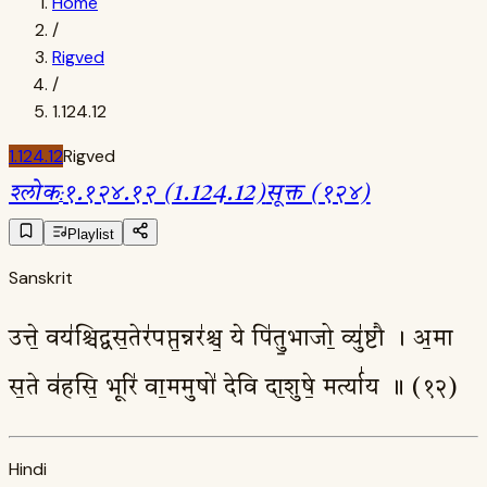
Home
/
Rigved
/
1.124.12
1.124.12
Rigved
श्लोक
:
१.१२४.१२ (1.124.12)
सूक्त (१२४)
Playlist
Sanskrit
उत्ते॒ वय॑श्चिद्वस॒तेर॑पप्त॒न्नर॑श्च॒ ये पि॑तु॒भाजो॒ व्यु॑ष्टौ । अ॒मा
स॒ते व॑हसि॒ भूरि॑ वा॒ममुषो॑ देवि दा॒शुषे॒ मर्त्या॑य ॥ (१२)
Hindi