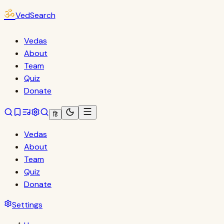
ॐ
VedSearch
Vedas
About
Team
Quiz
Donate
हि
Vedas
About
Team
Quiz
Donate
Settings