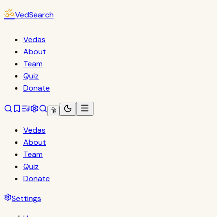
ॐ
VedSearch
Vedas
About
Team
Quiz
Donate
हि
Vedas
About
Team
Quiz
Donate
Settings