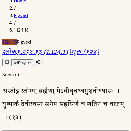
Home
/
Rigved
/
1.124.13
1.124.13
Rigved
श्लोक
:
१.१२४.१३ (1.124.13)
सूक्त (१२४)
Playlist
Sanskrit
अस्तो॑ढ्वं स्तोम्या॒ ब्रह्म॑णा॒ मेऽवी॑वृधध्वमुश॒तीरु॑षासः ।
यु॒ष्माकं॑ देवी॒रव॑सा सनेम सह॒स्रिणं॑ च श॒तिनं॑ च॒ वाज॑म्
॥ (१३)