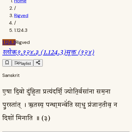
Home
/
Rigved
/
1.124.3
1.124.3
Rigved
श्लोक
:
१.१२४.३ (1.124.3)
सूक्त (१२४)
Playlist
Sanskrit
ए॒षा दि॒वो दु॑हि॒ता प्रत्य॑दर्शि॒ ज्योति॒र्वसा॑ना सम॒ना
पु॒रस्ता॑त् । ऋ॒तस्य॒ पन्था॒मन्वे॑ति सा॒धु प्र॑जान॒तीव॒ न
दिशो॑ मिनाति ॥ (३)