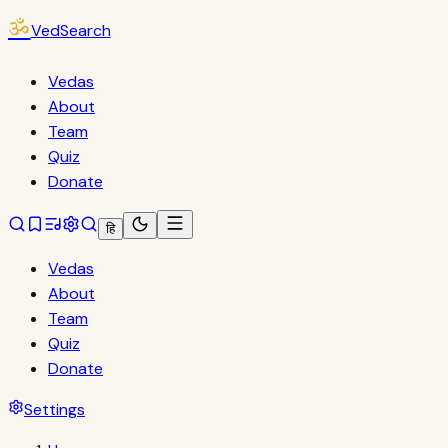
ॐ
VedSearch
Vedas
About
Team
Quiz
Donate
हि
Vedas
About
Team
Quiz
Donate
Settings