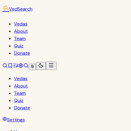
ॐ
VedSearch
Vedas
About
Team
Quiz
Donate
हि
Vedas
About
Team
Quiz
Donate
Settings