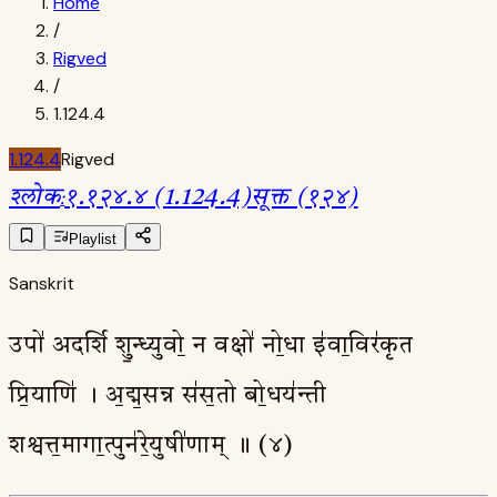
Home
/
Rigved
/
1.124.4
1.124.4
Rigved
श्लोक
:
१.१२४.४ (1.124.4)
सूक्त (१२४)
Playlist
Sanskrit
उपो॑ अदर्शि शु॒न्ध्युवो॒ न वक्षो॑ नो॒धा इ॑वा॒विर॑कृत
प्रि॒याणि॑ । अ॒द्म॒सन्न स॑स॒तो बो॒धय॑न्ती
शश्वत्त॒मागा॒त्पुन॑रे॒युषी॑णाम् ॥ (४)