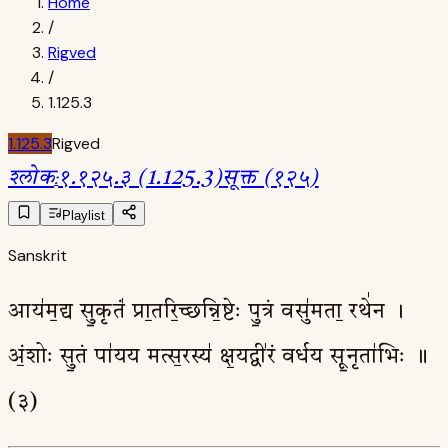
Home
/
Rigved
/
1.125.3
1.125.3
Rigved
श्लोक
:
१.१२५.३ (1.125.3)
सूक्त (१२५)
Playlist
Sanskrit
आय॑म॒द्य सु॒कृतं॑ प्रा॒तरि॒च्छन्नि॒ष्टेः पु॒त्रं वसु॑मता॒ रथे॑न ।
अं॒शोः सु॒तं पा॑यय मत्स॒रस्य॑ क्ष॒यद्वी॑रं वर्धय सू॒नृता॑भिः ॥
(३)