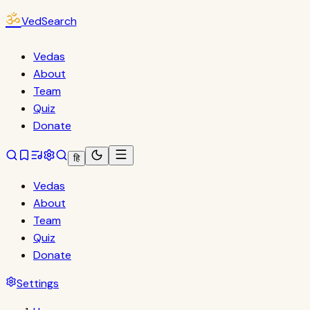
ॐ
VedSearch
Vedas
About
Team
Quiz
Donate
हि
Vedas
About
Team
Quiz
Donate
Settings