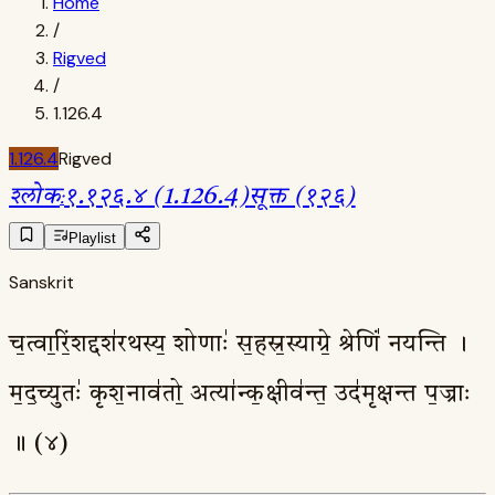
Home
/
Rigved
/
1.126.4
1.126.4
Rigved
श्लोक
:
१.१२६.४ (1.126.4)
सूक्त (१२६)
Playlist
Sanskrit
च॒त्वा॒रिं॒शद्दश॑रथस्य॒ शोणाः॑ स॒हस्र॒स्याग्रे॒ श्रेणिं॑ नयन्ति ।
म॒द॒च्युतः॑ कृश॒नाव॑तो॒ अत्या॑न्क॒क्षीव॑न्त॒ उद॑मृक्षन्त प॒ज्राः
॥ (४)