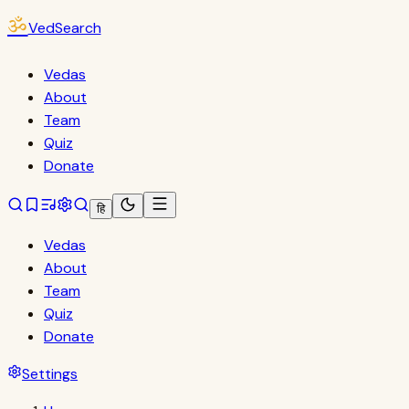
ॐ
VedSearch
Vedas
About
Team
Quiz
Donate
हि
Vedas
About
Team
Quiz
Donate
Settings