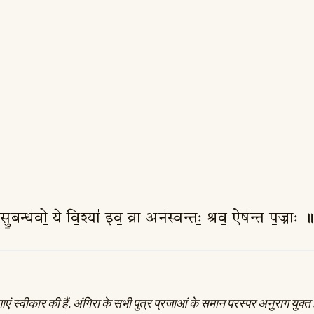
ः । सु॒बन्ध॑वो॒ ये वि॒श्या॑ इव॒ व्रा अन॑स्वन्तः॒ श्रव॒ ऐष॑न्त प॒ज्राः
गाएं स्वीकार की हैं. अंगिरा के सभी पुत्र प्रजाआं के समान परस्पर अनुराग युक्