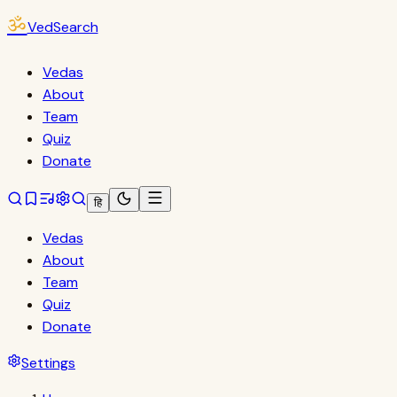
ॐ
VedSearch
Vedas
About
Team
Quiz
Donate
हि
Vedas
About
Team
Quiz
Donate
Settings