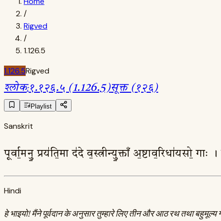
Home
/
Rigved
/
1.126.5
1.126.5
Rigved
श्लोक
:
१.१२६.५ (1.126.5)
सूक्त (१२६)
Playlist
Sanskrit
पूर्वा॒मनु॒ प्रय॑ति॒मा द॑दे व॒स्त्रीन्यु॒क्ताँ अ॒ष्टाव॒रिधा॑यसो॒ गा
Hindi
हे भाइयो! मैंने पूर्वदान के अनुसार तुम्हारे लिए तीन और आठ रथ तथा बहुमूल्य 