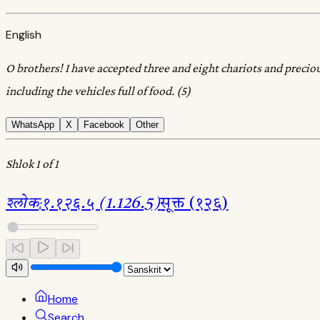
English
O brothers! I have accepted three and eight chariots and preciou
including the vehicles full of food. (5)
WhatsApp
X
Facebook
Other
Shlok 1 of 1
श्लोक
:
१.१२६.५ (1.126.5)
सूक्त (१२६)
Home
Search