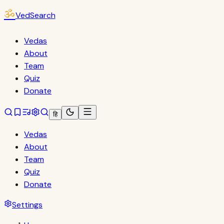
ॐ
VedSearch
Vedas
About
Team
Quiz
Donate
हि
Vedas
About
Team
Quiz
Donate
Settings