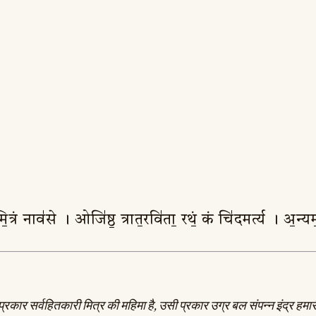
े मि॒त्रं नाव॑से । ओजि॑ष्ठ॒ त्रात॒रवि॑ता॒ रथं॒ कं चि॑दमर्त्य । अ॒न्य
 प्रकार सर्वहितकारी मित्र की महिमा है, उसी प्रकार उग्र बल संपन्न इंद्र हमारी