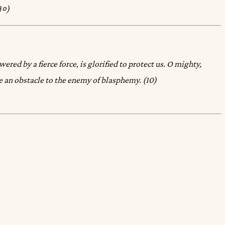
१०)
ered by a fierce force, is glorified to protect us. O mighty,
e an obstacle to the enemy of blasphemy. (10)