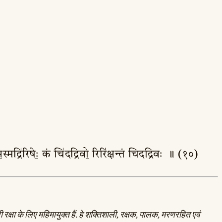
म॒स्मद्रि॑रिषेः॒ कं चि॑दद्रिवो॒ रिरि॑क्षन्तं चिदद्रिवः ॥ (१०)
 रक्षा के लिए महिमायुक्त हैं. हे शक्तिशाली, रक्षक, पालक, मरणरहित एवं