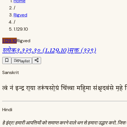
Home
/
Rigved
/
1.129.10
1.129.10
Rigved
श्लोक
:
१.१२९.१० (1.129.10)
सूक्त (१२९)
Playlist
Sanskrit
त्वं न॑ इन्द्र रा॒या तरू॑षसो॒ग्रं चि॑त्त्वा महि॒मा स॑क्ष॒दव॑से म॒ह
Hindi
हे इंद्र! हमारी आपत्तियों को समाप्त करने वाले धन से हमारा उद्धार करो. जिस