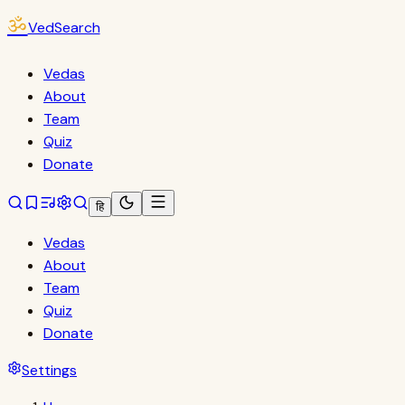
ॐ
VedSearch
Vedas
About
Team
Quiz
Donate
हि
Vedas
About
Team
Quiz
Donate
Settings