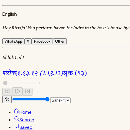
English
Hey Ritvijo! You perform havan for Indra in the host's house by 
WhatsApp
X
Facebook
Other
Shlok 1 of 1
श्लोक
:
१.१३.१२ (1.13.12)
सूक्त (१३)
Home
Search
Saved