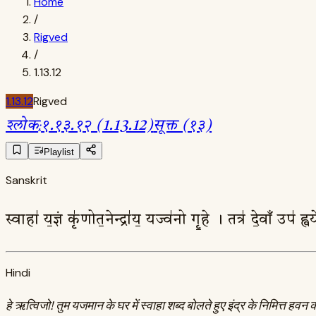
Home
/
Rigved
/
1.13.12
1.13.12
Rigved
श्लोक
:
१.१३.१२ (1.13.12)
सूक्त (१३)
Playlist
Sanskrit
स्वाहा॑ य॒ज्ञं कृ॑णोत॒नेन्द्रा॑य॒ यज्व॑नो गृ॒हे । तत्र॑ दे॒वाँ उप॑ 
Hindi
हे ऋत्विजो! तुम यजमान के घर में स्वाहा शब्द बोलते हुए इंद्र के निमित्त हवन कर