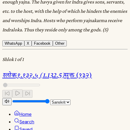
enough yajna. The havya given for Indra gives sons, servants,
etc. to the host, with the help of which he hinders the enemies
and worships Indra. Hosts who perform yajnakarma receive
Indraloka. Thus they reside only among the gods. (5)
WhatsApp
X
Facebook
Other
Shlok 1 of 1
श्लोक
:
१.१३२.५ (1.132.5)
सूक्त (१३२)
Home
Search
Saved