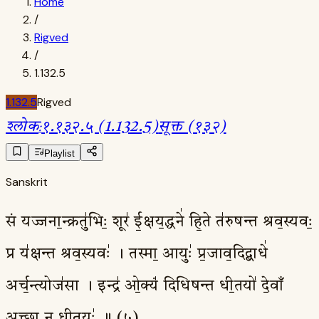
Home
/
Rigved
/
1.132.5
1.132.5
Rigved
श्लोक
:
१.१३२.५ (1.132.5)
सूक्त (१३२)
Playlist
Sanskrit
सं यज्जना॒न्क्रतु॑भिः॒ शूर॑ ई॒क्षय॒द्धने॑ हि॒ते त॑रुषन्त श्रव॒स्यवः॒
प्र य॑क्षन्त श्रव॒स्यवः॑ । तस्मा॒ आयुः॑ प्र॒जाव॒दिद्बाधे॑
अर्च॒न्त्योज॑सा । इन्द्र॑ ओ॒क्यं॑ दिधिषन्त धी॒तयो॑ दे॒वाँ
अच्छा॒ न धी॒तयः॑ ॥ (५)