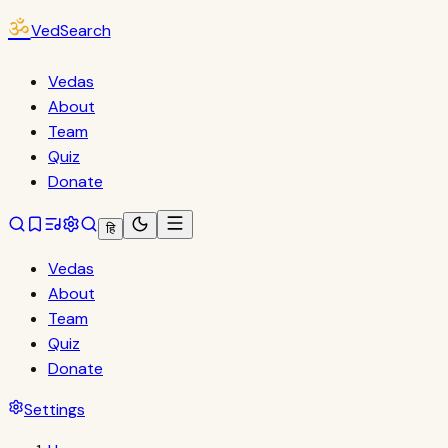
ॐ
VedSearch
Vedas
About
Team
Quiz
Donate
हि
Vedas
About
Team
Quiz
Donate
Settings