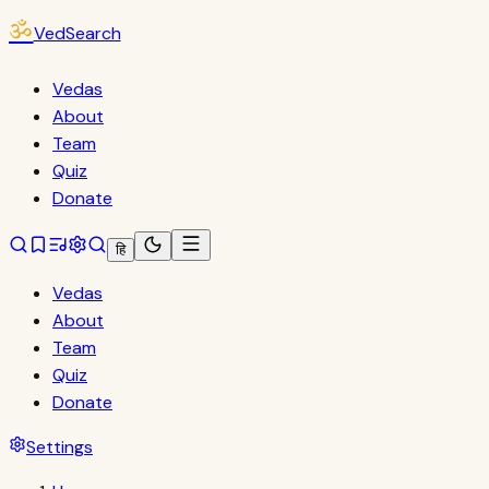
ॐ
VedSearch
Vedas
About
Team
Quiz
Donate
हि
Vedas
About
Team
Quiz
Donate
Settings