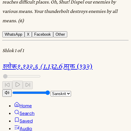
reaches difficult places. Oh, Shur! Dispel our enemies by
various means. Your thunderbolt destroys enemies by all
means. (6)
WhatsApp
X
Facebook
Other
Shlok 1 of 1
श्लोक
:
१.१३२.६ (1.132.6)
सूक्त (१३२)
Home
Search
Saved
Audio