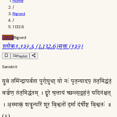
Home
/
Rigved
/
1.132.6
1.132.6
Rigved
श्लोक
:
१.१३२.६ (1.132.6)
सूक्त (१३२)
Playlist
Sanskrit
यु॒वं तमि॑न्द्रापर्वता पुरो॒युधा॒ यो नः॑ पृत॒न्यादप॒ तंत॒मिद्ध॑तं॒
वज्रे॑ण॒ तंत॒मिद्ध॑तम् । दू॒रे च॒त्ताय॑ च्छन्त्स॒द्गह॑नं॒ यदिन॑क्षत्
। अ॒स्माकं॒ शत्रू॒न्परि॑ शूर वि॒श्वतो॑ द॒र्मा द॑र्षीष्ट वि॒श्वतः॑ ॥
(६)