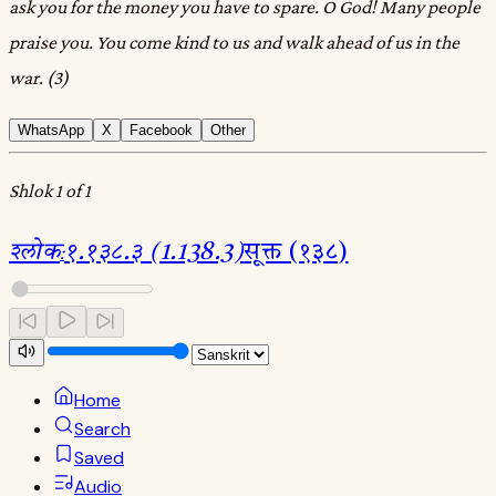
ask you for the money you have to spare. O God! Many people
praise you. You come kind to us and walk ahead of us in the
war. (3)
WhatsApp
X
Facebook
Other
Shlok 1 of 1
श्लोक
:
१.१३८.३ (1.138.3)
सूक्त (१३८)
Home
Search
Saved
Audio