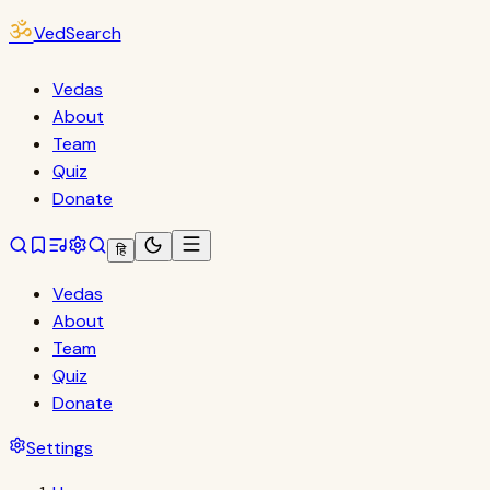
ॐ
VedSearch
Vedas
About
Team
Quiz
Donate
हि
Vedas
About
Team
Quiz
Donate
Settings