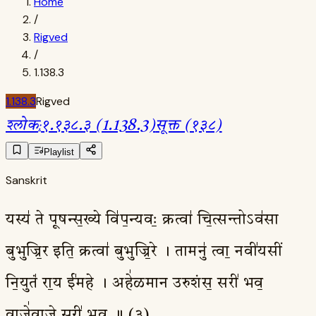
Home
/
Rigved
/
1.138.3
1.138.3
Rigved
श्लोक
:
१.१३८.३ (1.138.3)
सूक्त (१३८)
Playlist
Sanskrit
यस्य॑ ते पूषन्स॒ख्ये वि॑प॒न्यवः॒ क्रत्वा॑ चि॒त्सन्तोऽव॑सा
बुभुज्रि॒र इति॒ क्रत्वा॑ बुभुज्रि॒रे । तामनु॑ त्वा॒ नवी॑यसीं
नि॒युतं॑ रा॒य ई॑महे । अहे॑ळमान उरुशंस॒ सरी॑ भव॒
वाजे॑वाजे॒ सरी॑ भव ॥ (३)