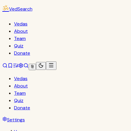
ॐ
VedSearch
Vedas
About
Team
Quiz
Donate
हि
Vedas
About
Team
Quiz
Donate
Settings