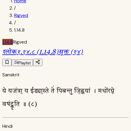
Home
/
Rigved
/
1.14.8
1.14.8
Rigved
श्लोक
:
१.१४.८ (1.14.8)
सूक्त (१४)
Playlist
Sanskrit
ये यज॑त्रा॒ य ईड्या॒स्ते ते॑ पिबन्तु जि॒ह्वया॑ । मधो॑रग्ने॒
वष॑ट्कृति ॥ (८)
Hindi