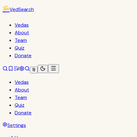
ॐ
VedSearch
Vedas
About
Team
Quiz
Donate
हि
Vedas
About
Team
Quiz
Donate
Settings