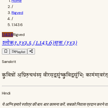
Home
/
Rigved
/
1.143.6
1.143.6
Rigved
श्लोक
:
१.१४३.६ (1.143.6)
सूक्त (१४३)
Playlist
Sanskrit
कु॒विन्नो॑ अ॒ग्निरु॒चथ॑स्य॒ वीरस॒द्वसु॑ष्कु॒विद्वसु॑भिः॒ काम॑मा॒व
Hindi
ये अग्नि हमारे स्तोत्र की बार-बार कामना करें. सबको निवास प्रदान करने वाले अ