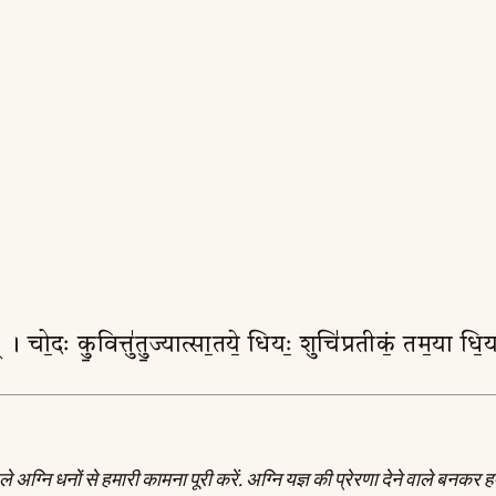
र॑त् । चो॒दः कु॒वित्तु॑तु॒ज्यात्सा॒तये॒ धियः॒ शुचि॑प्रतीकं॒ तम॒या ध
ग्नि धनों से हमारी कामना पूरी करें. अग्नि यज्ञ की प्रेरणा देने वाले बनकर हमें 