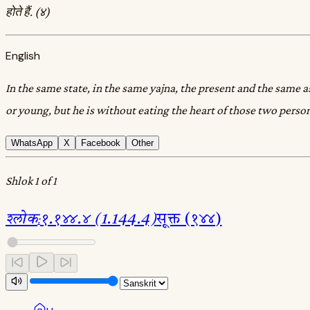
होते हैं. (४)
English
In the same state, in the same yajna, the present and the same a
or young, but he is without eating the heart of those two person
WhatsApp
X
Facebook
Other
Shlok 1 of 1
श्लोक
:
१.१४४.४ (1.144.4)
सूक्त (१४४)