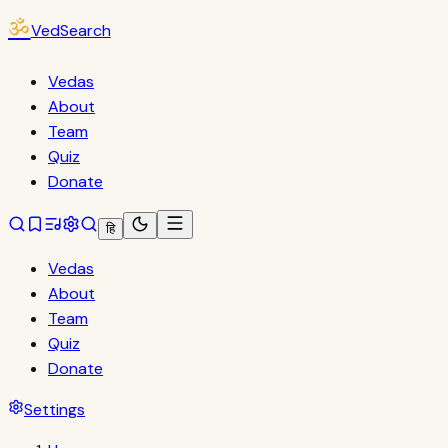
ॐ
VedSearch
Vedas
About
Team
Quiz
Donate
हि
Vedas
About
Team
Quiz
Donate
Settings