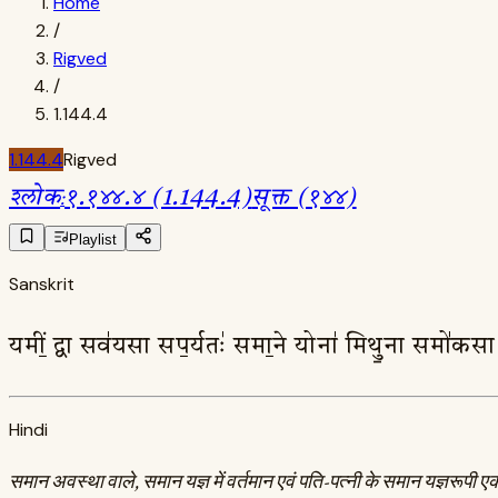
Home
/
Rigved
/
1.144.4
1.144.4
Rigved
श्लोक
:
१.१४४.४ (1.144.4)
सूक्त (१४४)
Playlist
Sanskrit
यमीं॒ द्वा सव॑यसा सप॒र्यतः॑ समा॒ने योना॑ मिथु॒ना समो॑कसा 
Hindi
समान अवस्था वाले, समान यज्ञ में वर्तमान एवं पति-पत्नी के समान यज्ञरूपी एक 