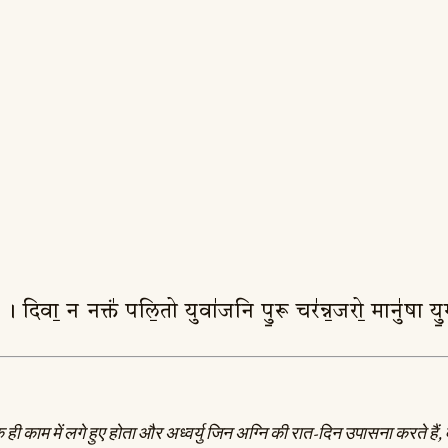
। दिवा॒ न नक्तं॑ पलि॒तो युवा॑जनि पु॒रू चर॑न्न॒जरो॒ मानु॑षा 
ही काम में लगे हुए होता और अध्वर्यु जिन अग्नि की रात-दिन उपासना करते हैं, वे