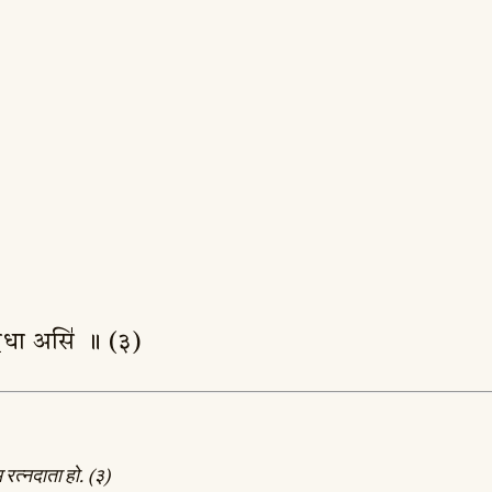
र॑त्न॒धा असि॑ ॥ (३)
म रत्नदाता हो. (३)