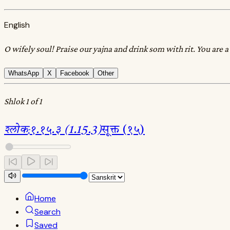
English
O wifely soul! Praise our yajna and drink som with rit. You are 
WhatsApp
X
Facebook
Other
Shlok 1 of 1
श्लोक
:
१.१५.३ (1.15.3)
सूक्त (१५)
Home
Search
Saved