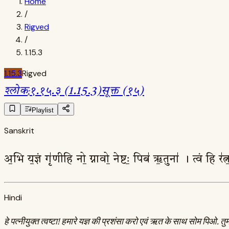
Home
/
Rigved
/
1.15.3
1.15.3
Rigved
श्लोक
:
१.१५.३ (1.15.3)
सूक्त (१५)
Playlist
Sanskrit
अ॒भि य॒ज्ञं गृ॑णीहि नो॒ ग्नावो॒ नेष्टः॒ पिब॑ ऋ॒तुना॑ । त्वं हि 
Hindi
हे पत्नीयुक्त त्वष्टा! हमारे यज्ञ की प्रशंसा करो एवं ऋत के साथ सोम पिओ. तु