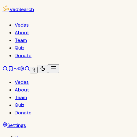
ॐ
VedSearch
Vedas
About
Team
Quiz
Donate
हि
Vedas
About
Team
Quiz
Donate
Settings