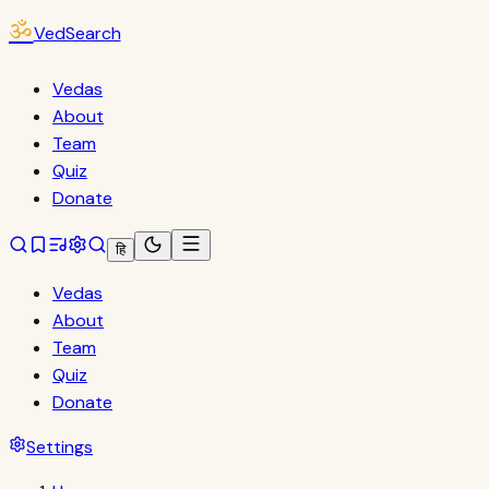
ॐ
VedSearch
Vedas
About
Team
Quiz
Donate
हि
Vedas
About
Team
Quiz
Donate
Settings