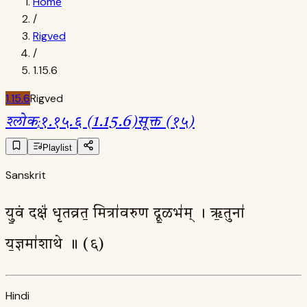
Home
/
Rigved
/
1.15.6
1.15.6
Rigved
श्लोक
:
१.१५.६ (1.15.6)
सूक्त (१५)
Playlist
Sanskrit
यु॒वं दक्षं॑ धृतव्रत॒ मित्रा॑वरुण दू॒ळभ॑म् । ऋ॒तुना॑
य॒ज्ञमा॑शाथे ॥ (६)
Hindi