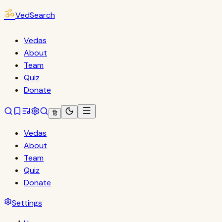
ॐ
VedSearch
Vedas
About
Team
Quiz
Donate
हि
Vedas
About
Team
Quiz
Donate
Settings