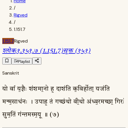
Home
/
Rigved
/
1.151.7
1.151.7
Rigved
श्लोक
:
१.१५१.७ (1.151.7)
सूक्त (१५१)
Playlist
Sanskrit
यो वां॑ य॒ज्ञैः श॑शमा॒नो ह॒ दाश॑ति क॒विर्होता॒ यज॑ति
मन्म॒साध॑नः । उपाह॒ तं गच्छ॑थो वी॒थो अ॑ध्व॒रमच्छा॒ गिरः॑
सुम॒तिं ग॑न्तमस्म॒यू ॥ (७)