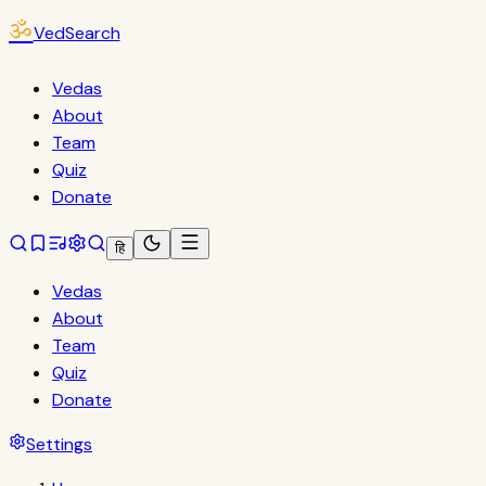
ॐ
VedSearch
Vedas
About
Team
Quiz
Donate
हि
Vedas
About
Team
Quiz
Donate
Settings