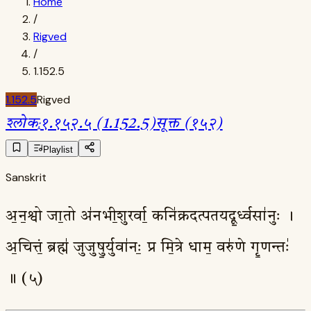
Home
/
Rigved
/
1.152.5
1.152.5
Rigved
श्लोक
:
१.१५२.५ (1.152.5)
सूक्त (१५२)
Playlist
Sanskrit
अ॒न॒श्वो जा॒तो अ॑नभी॒शुरर्वा॒ कनि॑क्रदत्पतयदू॒र्ध्वसा॑नुः ।
अ॒चित्तं॒ ब्रह्म॑ जुजुषु॒र्युवा॑नः॒ प्र मि॒त्रे धाम॒ वरु॑णे गृ॒णन्तः॑
॥ (५)