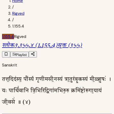
Home
/
Rigved
/
1.155.4
1.155.4
Rigved
श्लोक
:
१.१५५.४ (1.155.4)
सूक्त (१५५)
Playlist
Sanskrit
तत्त॒दिद॑स्य॒ पौंस्यं॑ गृणीमसी॒नस्य॑ त्रा॒तुर॑वृ॒कस्य॑ मी॒ळ्हुषः॑ ।
यः पार्थि॑वानि त्रि॒भिरिद्विगा॑मभिरु॒रु क्रमि॑ष्टोरुगा॒याय॑
जी॒वसे॑ ॥ (४)