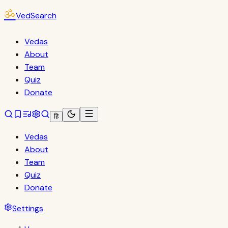
ॐ
VedSearch
Vedas
About
Team
Quiz
Donate
हि
Vedas
About
Team
Quiz
Donate
Settings