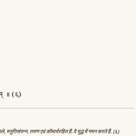
ह॒वम् ॥ (६)
्तुतिसंपन्न, तरुण एवं कौमार्यरहित हैं. वे युद्ध में गमन करते हैं. (६)