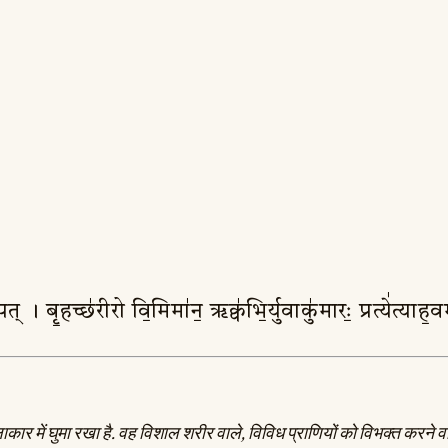
िपत् । बृ॒हच्छ॑रीरो वि॒मिमा॑न॒ ऋक्व॑भि॒र्युवाकु॑मारः॒ प्रत्ये॑त्या
ार में घुमा रखा है. वह विशाल शरीर वाले, विविध प्राणियों को विभक्त करने वाले, स