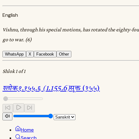
English
Vishnu, through his special motions, has rotated the eighty-four 
go to war. (6)
WhatsApp
X
Facebook
Other
Shlok 1 of 1
श्लोक
:
१.१५५.६ (1.155.6)
सूक्त (१५५)
Home
Search