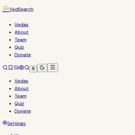
ॐ
VedSearch
Vedas
About
Team
Quiz
Donate
हि
Vedas
About
Team
Quiz
Donate
Settings