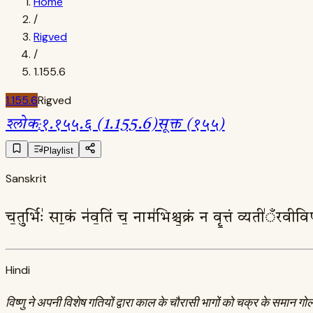
Home
/
Rigved
/
1.155.6
1.155.6
Rigved
श्लोक
:
१.१५५.६ (1.155.6)
सूक्त (१५५)
Playlist
Sanskrit
च॒तुर्भिः॑ सा॒कं न॑व॒तिं च॒ नाम॑भिश्च॒क्रं न वृ॒त्तं व्यती॑ँरवीव
Hindi
विष्णु ने अपनी विशेष गतियों द्वारा काल के चौरासी भागों को चक्र के समान गोलाक