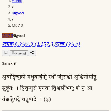
Home
/
Rigved
/
1.157.3
1.157.3
Rigved
श्लोक
:
१.१५७.३ (1.157.3)
सूक्त (१५७)
Playlist
Sanskrit
अ॒र्वाङ्त्रि॑च॒क्रो म॑धु॒वाह॑नो॒ रथो॑ जी॒राश्वो॑ अ॒श्विनो॑र्यातु॒
सुष्टु॑तः । त्रि॒व॒न्धु॒रो म॒घवा॑ वि॒श्वसौ॑भगः॒ शं न॒ आ
व॑क्षद्द्वि॒पदे॒ चतु॑ष्पदे ॥ (३)