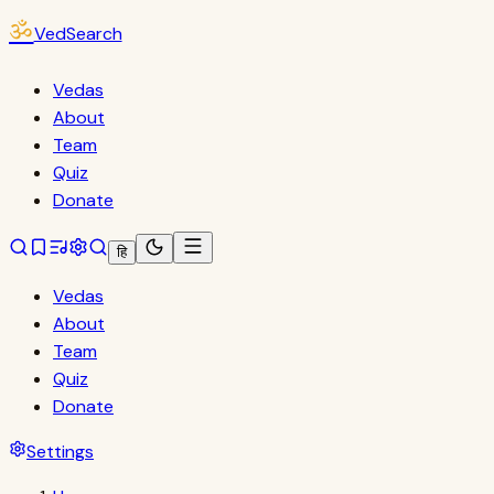
ॐ
VedSearch
Vedas
About
Team
Quiz
Donate
हि
Vedas
About
Team
Quiz
Donate
Settings