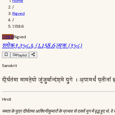
Home
/
Rigved
/
1.158.6
1.158.6
Rigved
श्लोक
:
१.१५८.६ (1.158.6)
सूक्त (१५८)
Playlist
Sanskrit
दी॒र्घत॑मा मामते॒यो जु॑जु॒र्वान्द॑श॒मे यु॒गे । अ॒पामर्थं॑ य॒तीनां
Hindi
ममता के पुत्र दीर्घतमा आश्विनीकुमारों के प्रभाव से दसवें युग में वृद्ध हुए थे.