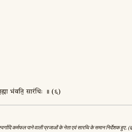
॑ ब्र॒ह्मा भ॑वति॒ सार॑थिः ॥ (६)
 वे स्वर्गादि कर्मफल पाने वाली प्रजाओं के नेता एवं सारथि के समान निर्देशक हुए. (