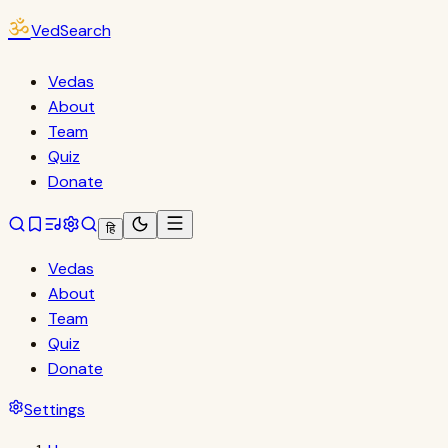
ॐ
VedSearch
Vedas
About
Team
Quiz
Donate
हि
Vedas
About
Team
Quiz
Donate
Settings