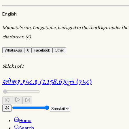
English
Mamata's son, Longatama, had aged in the tenth age under the 
charioteer. (6)
WhatsApp
X
Facebook
Other
Shlok 1 of 1
श्लोक
:
१.१५८.६ (1.158.6)
सूक्त (१५८)
Home
Search