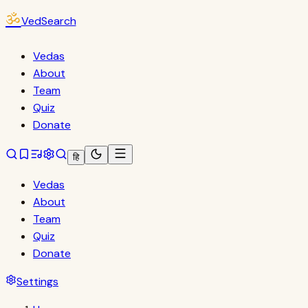
ॐ
VedSearch
Vedas
About
Team
Quiz
Donate
हि
Vedas
About
Team
Quiz
Donate
Settings