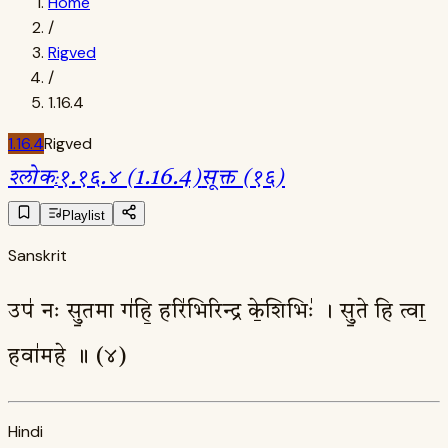
Home
/
Rigved
/
1.16.4
1.16.4
Rigved
श्लोक
:
१.१६.४ (1.16.4)
सूक्त (१६)
Playlist
Sanskrit
उप॑ नः सु॒तमा ग॑हि॒ हरि॑भिरिन्द्र के॒शिभिः॑ । सु॒ते हि त्वा॒
हवा॑महे ॥ (४)
Hindi