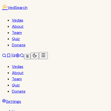
ॐ
VedSearch
Vedas
About
Team
Quiz
Donate
हि
Vedas
About
Team
Quiz
Donate
Settings