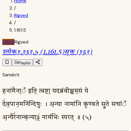
Home
/
Rigved
/
1.161.5
1.161.5
Rigved
श्लोक
:
१.१६१.५ (1.161.5)
सूक्त (१६१)
Playlist
Sanskrit
हना॑मैना॒ँ इति॒ त्वष्टा॒ यदब्र॑वीच्चम॒सं ये
दे॑व॒पान॒मनि॑न्दिषुः । अ॒न्या नामा॑नि कृण्वते सु॒ते सचा॑ँ
अ॒न्यैरे॑नान्क॒न्या॒३॒॑ नाम॑भिः स्परत् ॥ (५)