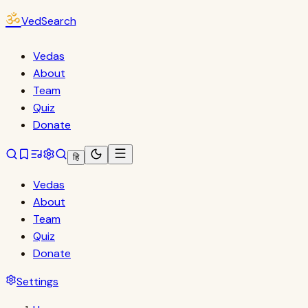
ॐ
VedSearch
Vedas
About
Team
Quiz
Donate
हि
Vedas
About
Team
Quiz
Donate
Settings