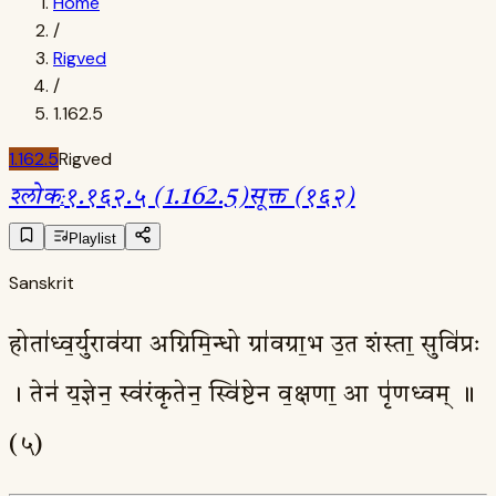
Home
/
Rigved
/
1.162.5
1.162.5
Rigved
श्लोक
:
१.१६२.५ (1.162.5)
सूक्त (१६२)
Playlist
Sanskrit
होता॑ध्व॒र्युराव॑या अग्निमि॒न्धो ग्रा॑वग्रा॒भ उ॒त शंस्ता॒ सुवि॑प्रः
। तेन॑ य॒ज्ञेन॒ स्व॑रंकृतेन॒ स्वि॑ष्टेन व॒क्षणा॒ आ पृ॑णध्वम् ॥
(५)