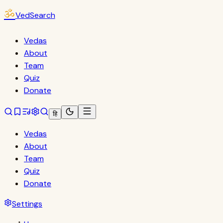
ॐ
VedSearch
Vedas
About
Team
Quiz
Donate
हि
Vedas
About
Team
Quiz
Donate
Settings