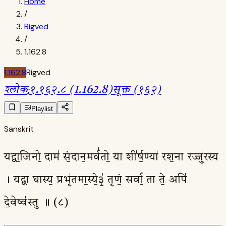
Home
/
Rigved
/
1.162.8
1.162.8
Rigved
श्लोक
:
१.१६२.८ (1.162.8)
सूक्त (१६२)
Playlist
Sanskrit
यद्वा॒जिनो॒ दाम॑ सं॒दान॒मर्व॑तो॒ या शी॑र्ष॒ण्या॑ रश॒ना रज्जु॑रस्य
। यद्वा॑ घास्य॒ प्रभृ॑तमा॒स्ये॒३॒॑ तृणं॒ सर्वा॒ ता ते॒ अपि॑
दे॒वेष्व॑स्तु ॥ (८)