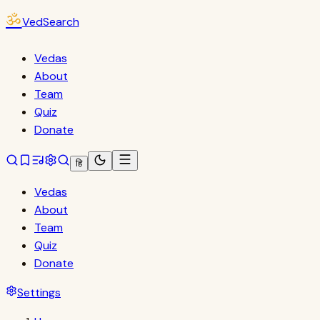
ॐ
VedSearch
Vedas
About
Team
Quiz
Donate
हि
Vedas
About
Team
Quiz
Donate
Settings