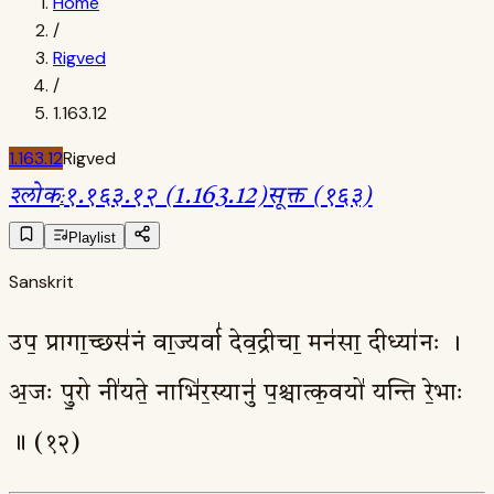
Home
/
Rigved
/
1.163.12
1.163.12
Rigved
श्लोक
:
१.१६३.१२ (1.163.12)
सूक्त (१६३)
Playlist
Sanskrit
उप॒ प्रागा॒च्छस॑नं वा॒ज्यर्वा॑ देव॒द्रीचा॒ मन॑सा॒ दीध्या॑नः ।
अ॒जः पु॒रो नी॑यते॒ नाभि॑र॒स्यानु॑ प॒श्चात्क॒वयो॑ यन्ति रे॒भाः
॥ (१२)