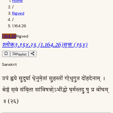
Home
/
Rigved
/
1.164.26
1.164.26
Rigved
श्लोक
:
१.१६४.२६ (1.164.26)
सूक्त (१६४)
Playlist
Sanskrit
उप॑ ह्वये सु॒दुघां॑ धे॒नुमे॒तां सु॒हस्तो॑ गो॒धुगु॒त दो॑हदेनाम् ।
श्रेष्ठं॑ स॒वं स॑वि॒ता सा॑विषन्नो॒ऽभी॑द्धो घ॒र्मस्तदु॒ षु प्र वो॑चम्
॥ (२६)