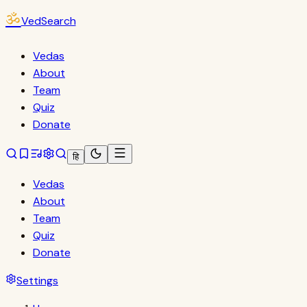
ॐ
VedSearch
Vedas
About
Team
Quiz
Donate
हि
Vedas
About
Team
Quiz
Donate
Settings