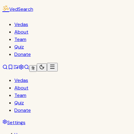
ॐ
VedSearch
Vedas
About
Team
Quiz
Donate
हि
Vedas
About
Team
Quiz
Donate
Settings