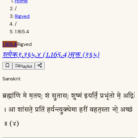
Home
/
Rigved
/
1.165.4
1.165.4
Rigved
श्लोक
:
१.१६५.४ (1.165.4)
सूक्त (१६५)
Playlist
Sanskrit
ब्रह्मा॑णि मे म॒तयः॒ शं सु॒तासः॒ शुष्म॑ इयर्ति॒ प्रभृ॑तो मे॒ अद्रिः॑
। आ शा॑सते॒ प्रति॑ हर्यन्त्यु॒क्थेमा हरी॑ वहत॒स्ता नो॒ अच्छ॑
॥ (४)