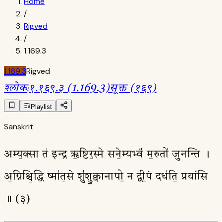
Home
/
Rigved
/
1.169.3
1.169.3
Rigved
श्लोक
:
१.१६९.३ (1.169.3)
सूक्त (१६९)
Playlist
Sanskrit
अम्य॒क्सा त॑ इन्द्र ऋ॒ष्टिर॒स्मे सने॒म्यभ्वं॑ म॒रुतो॑ जुनन्ति ।
अ॒ग्निश्चि॒द्धि ष्मा॑त॒से शु॑शु॒क्वानापो॒ न द्वी॒पं दध॑ति॒ प्रयां॑सि
॥ (३)