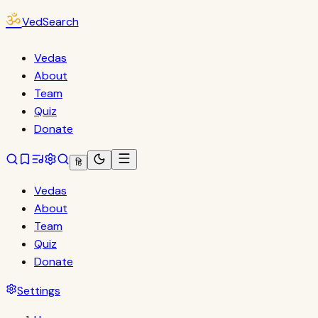
ॐ
VedSearch
Vedas
About
Team
Quiz
Donate
हि
Vedas
About
Team
Quiz
Donate
Settings