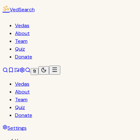
ॐ
VedSearch
Vedas
About
Team
Quiz
Donate
हि
Vedas
About
Team
Quiz
Donate
Settings