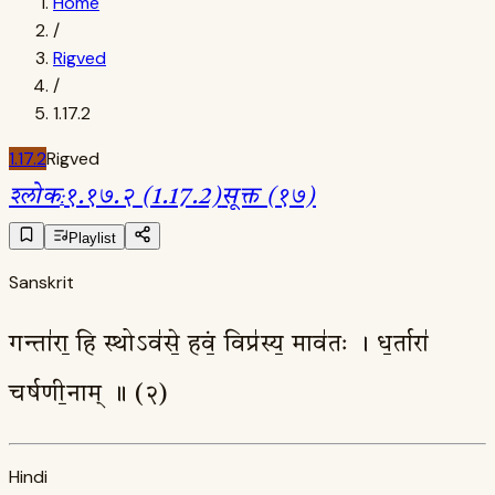
Home
/
Rigved
/
1.17.2
1.17.2
Rigved
श्लोक
:
१.१७.२ (1.17.2)
सूक्त (१७)
Playlist
Sanskrit
गन्ता॑रा॒ हि स्थोऽव॑से॒ हवं॒ विप्र॑स्य॒ माव॑तः । ध॒र्तारा॑
चर्षणी॒नाम् ॥ (२)
Hindi