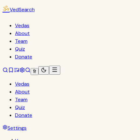
ॐ
VedSearch
Vedas
About
Team
Quiz
Donate
हि
Vedas
About
Team
Quiz
Donate
Settings