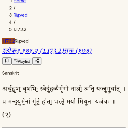
Home
/
Rigved
/
1.173.2
1.173.2
Rigved
श्लोक
:
१.१७३.२ (1.173.2)
सूक्त (१७३)
Playlist
Sanskrit
अर्च॒द्वृषा॒ वृष॑भिः॒ स्वेदु॑हव्यैर्मृ॒गो नाश्नो॒ अति॒ यज्जु॑गु॒र्यात् ।
प्र म॑न्द॒युर्म॒नां गू॑र्त॒ होता॒ भर॑ते॒ मर्यो॑ मिथु॒ना यज॑त्रः ॥
(२)