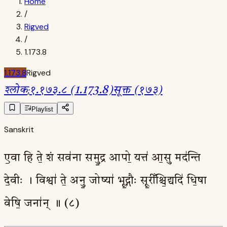
Home
/
Rigved
/
1.173.8
1.173.8
Rigved
श्लोक
:
१.१७३.८ (1.173.8)
सूक्त (१७३)
Playlist
Sanskrit
ए॒वा हि ते॒ शं सव॑ना समु॒द्र आपो॒ यत्त॑ आ॒सु मद॑न्ति
दे॒वीः । विश्वा॑ ते॒ अनु॒ जोष्या॑ भू॒द्गौः सू॒रीँश्चि॒द्यदि॑ धि॒षा
वेषि॒ जना॑न् ॥ (८)