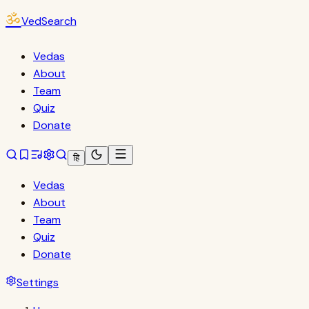
ॐ
VedSearch
Vedas
About
Team
Quiz
Donate
हि
Vedas
About
Team
Quiz
Donate
Settings